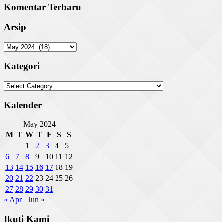
Komentar Terbaru
Arsip
Arsip
Kategori
Kategori
Kalender
May 2024
M
T
W
T
F
S
S
1
2
3
4
5
6
7
8
9
10
11
12
13
14
15
16
17
18
19
20
21
22
23
24
25
26
27
28
29
30
31
« Apr
Jun »
Ikuti Kami