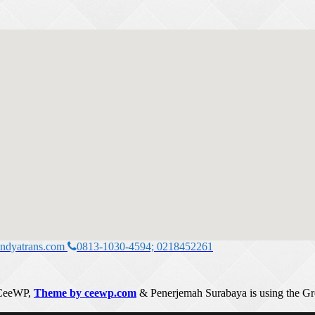
ndyatrans.com
0813-1030-4594; 0218452261
CeeWP,
Theme by ceewp.com
&
Penerjemah Surabaya is using the G