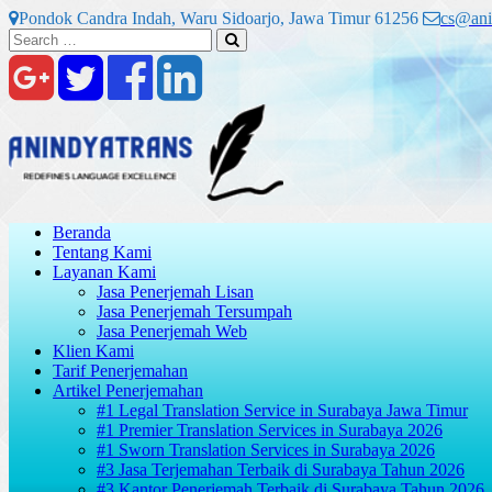
Skip
Pondok Candra Indah, Waru Sidoarjo, Jawa Timur 61256
cs@ani
to
Search
Search
content
for:
Beranda
Tentang Kami
Layanan Kami
Jasa Penerjemah Lisan
Jasa Penerjemah Tersumpah
Jasa Penerjemah Web
Klien Kami
Tarif Penerjemahan
Artikel Penerjemahan
#1 Legal Translation Service in Surabaya Jawa Timur
#1 Premier Translation Services in Surabaya 2026
#1 Sworn Translation Services in Surabaya 2026
#3 Jasa Terjemahan Terbaik di Surabaya Tahun 2026
#3 Kantor Penerjemah Terbaik di Surabaya Tahun 2026