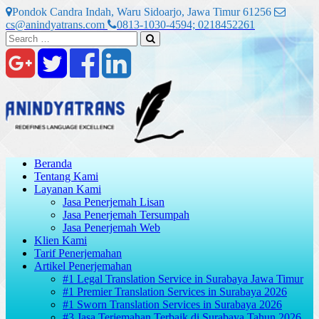
Skip
Pondok Candra Indah, Waru Sidoarjo, Jawa Timur 61256
to
cs@anindyatrans.com
0813-1030-4594; 0218452261
content
Search
Search
for:
Beranda
Tentang Kami
Layanan Kami
Jasa Penerjemah Lisan
Jasa Penerjemah Tersumpah
Jasa Penerjemah Web
Klien Kami
Tarif Penerjemahan
Artikel Penerjemahan
#1 Legal Translation Service in Surabaya Jawa Timur
#1 Premier Translation Services in Surabaya 2026
#1 Sworn Translation Services in Surabaya 2026
#3 Jasa Terjemahan Terbaik di Surabaya Tahun 2026