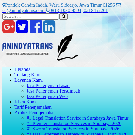
Skip
Pondok Candra Indah, Waru Sidoarjo, Jawa Timur 61256
to
cs@anindyatrans.com
0813-1030-4594; 0218452261
content
Search
Search
for:
Beranda
Tentang Kami
Layanan Kami
Jasa Penerjemah Lisan
Jasa Penerjemah Tersumpah
Jasa Penerjemah Web
Klien Kami
Tarif Penerjemahan
Artikel Penerjemahan
#1 Legal Translation Service in Surabaya Jawa Timur
#1 Premier Translation Services in Surabaya 2026
#1 Sworn Translation Services in Surabaya 2026
#3 Jasa Terjemahan Terbaik di Surabaya Tahun 2026