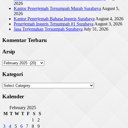
2026
Kantor Penerjemah Tersumpah Murah Surabaya
August 5,
2026
Kantor Penerjemah Bahasa Inggris Surabaya
August 4, 2026
Penerjemah Inggris Tersumpah #1 Surabaya
August 3, 2026
Jasa Terjemahan Tersumpah Surabaya
July 31, 2026
Komentar Terbaru
Arsip
Arsip
Kategori
Kategori
Kalender
February 2025
M
T
W
T
F
S
S
1
2
3
4
5
6
7
8
9