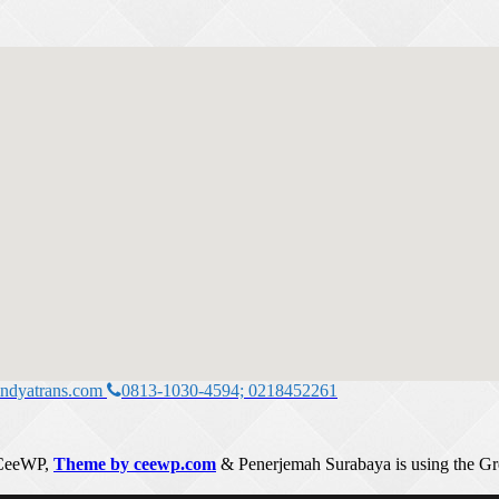
ndyatrans.com
0813-1030-4594; 0218452261
CeeWP,
Theme by ceewp.com
&
Penerjemah Surabaya is using the G