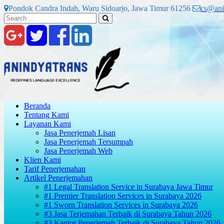
Skip
Pondok Candra Indah, Waru Sidoarjo, Jawa Timur 61256
cs@ani
to
Search
Search
content
for:
Beranda
Tentang Kami
Layanan Kami
Jasa Penerjemah Lisan
Jasa Penerjemah Tersumpah
Jasa Penerjemah Web
Klien Kami
Tarif Penerjemahan
Artikel Penerjemahan
#1 Legal Translation Service in Surabaya Jawa Timur
#1 Premier Translation Services in Surabaya 2026
#1 Sworn Translation Services in Surabaya 2026
#3 Jasa Terjemahan Terbaik di Surabaya Tahun 2026
#3 Kantor Penerjemah Terbaik di Surabaya Tahun 2026