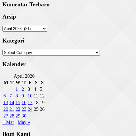
Komentar Terbaru
Arsip
Arsip
Kategori
Kategori
Kalender
April 2026
M
T
W
T
F
S
S
1
2
3
4
5
6
7
8
9
10
11
12
13
14
15
16
17
18
19
20
21
22
23
24
25
26
27
28
29
30
« Mar
May »
Ikuti Kami