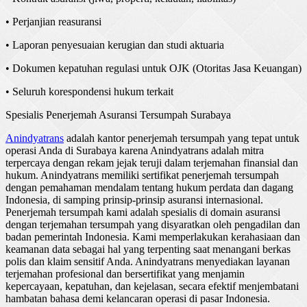
•
Perjanjian
reasuransi
•
Laporan
penyesuaian
kerugian
dan
studi
aktuaria
•
Dokumen
kepatuhan
regulasi
untuk
OJK (
Otoritas
Jasa
Keuangan
)
•
Seluruh
korespondensi
hukum
terkait
Spesialis
Penerjemah
Asuransi
Tersumpah
Surabaya
Anindyatrans
adalah
kantor
penerjemah
tersumpah
yang
tepat
untuk
operasi
Anda
di Surabaya
karena
Anindyatrans
adalah
mitra
terpercaya
dengan
rekam
jejak
teruji
dalam
terjemahan
finansial
dan
hukum
.
Anindyatrans
memiliki
sertifikat
penerjemah
tersumpah
dengan
pemahaman
mendalam
tentang
hukum
perdata
dan
dagang
Indonesia, di
samping
prinsip-prinsip
asuransi
internasional
.
Penerjemah
tersumpah
kami
adalah
spesialis
di domain
asuransi
dengan
terjemahan
tersumpah
yang
disyaratkan
oleh
pengadilan
dan
badan
pemerintah
Indonesia. Kami
memperlakukan
kerahasiaan
dan
keamanan
data
sebagai
hal
yang
terpenting
saat
menangani
berkas
polis dan
klaim
sensitif
Anda
.
Anindyatrans
menyediakan
layanan
terjemahan
profesional
dan
bersertifikat
yang
menjamin
kepercayaan
,
kepatuhan
, dan
kejelasan
,
secara
efektif
menjembatani
hambatan
bahasa
demi
kelancaran
operasi
di pasar Indonesia.