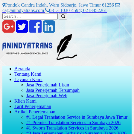
Skip
Pondok Candra Indah, Waru Sidoarjo, Jawa Timur 61256
to
cs@anindyatrans.com
0813-1030-4594; 0218452261
content
Search
Search
for:
Beranda
Tentang Kami
Layanan Kami
Jasa Penerjemah Lisan
Jasa Penerjemah Tersumpah
Jasa Penerjemah Web
Klien Kami
Tarif Penerjemahan
Artikel Penerjemahan
#1 Legal Translation Service in Surabaya Jawa Timur
#1 Premier Translation Services in Surabaya 2026
#1 Sworn Translation Services in Surabaya 2026
#3 Jasa Terjemahan Terbaik di Surabaya Tahun 2026