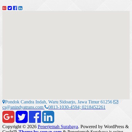
Pondok Candra Indah, Waru Sidoarjo, Jawa Timur 61256
cs@anindyatrans.com
0813-1030-4594; 0218452261
Copyright © 2026
Penerjemah Surabaya
. Powered by WordPress
&
CeeWP,
Theme by ceewp.com
&
Penerjemah Surabaya is using