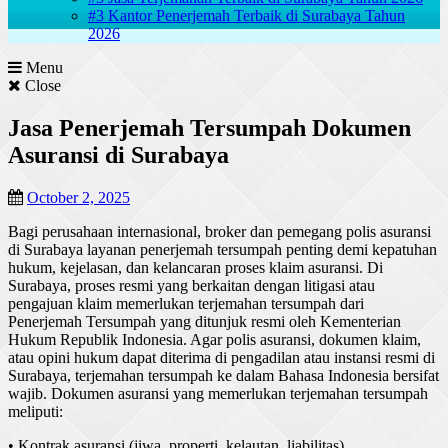
#3 Kantor Penerjemah Terbaik di Surabaya Tahun
2026
Menu
Close
Jasa Penerjemah Tersumpah Dokumen
Asuransi di Surabaya
October 2, 2025
Bagi
perusahaan
internasional
, broker dan
pemegang
polis
asuransi
di Surabaya
layanan
penerjemah
tersumpah
penting
demi
kepatuhan
hukum
,
kejelasan
, dan
kelancaran
proses
klaim
asuransi
. Di
Surabaya, proses
resmi
yang
berkaitan
dengan
litigasi
atau
pengajuan
klaim
memerlukan
terjemahan
tersumpah
dari
Penerjemah
Tersumpah
yang
ditunjuk
resmi
oleh Kementerian
Hukum
Republik
Indonesia. Agar polis
asuransi
,
dokumen
klaim
,
atau
opini
hukum
dapat
diterima
di
pengadilan
atau
instansi
resmi
di
Surabaya,
terjemahan
tersumpah
ke
dalam
Bahasa Indonesia
bersifat
wajib
.
Dokumen
asuransi
yang
memerlukan
terjemahan
tersumpah
meliputi
:
•
Kontrak
asuransi
(
jiwa
,
properti
,
kelautan
,
liabilitas
)