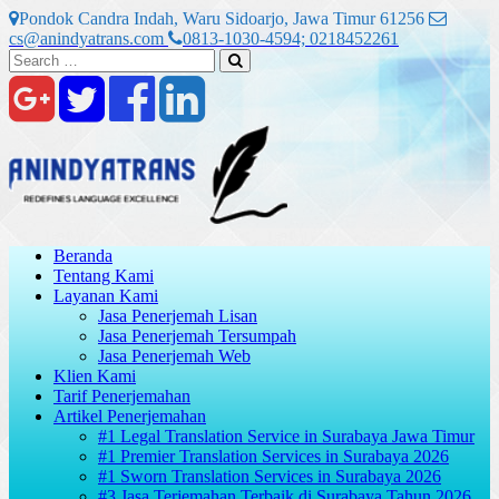
Skip
Pondok Candra Indah, Waru Sidoarjo, Jawa Timur 61256
to
cs@anindyatrans.com
0813-1030-4594; 0218452261
content
Search
Search
for:
Beranda
Tentang Kami
Layanan Kami
Jasa Penerjemah Lisan
Jasa Penerjemah Tersumpah
Jasa Penerjemah Web
Klien Kami
Tarif Penerjemahan
Artikel Penerjemahan
#1 Legal Translation Service in Surabaya Jawa Timur
#1 Premier Translation Services in Surabaya 2026
#1 Sworn Translation Services in Surabaya 2026
#3 Jasa Terjemahan Terbaik di Surabaya Tahun 2026