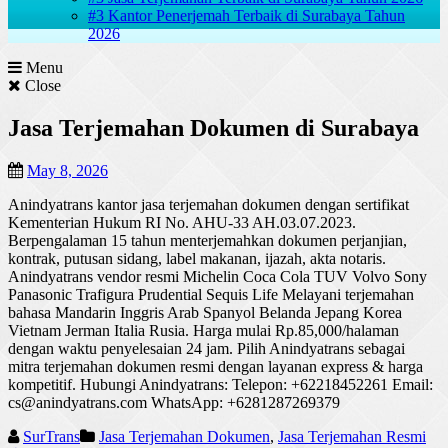
#3 Kantor Penerjemah Terbaik di Surabaya Tahun
2026
Menu
Close
Jasa Terjemahan Dokumen di Surabaya
May 8, 2026
Anindyatrans kantor jasa terjemahan dokumen dengan sertifikat
Kementerian Hukum RI No. AHU-33 AH.03.07.2023.
Berpengalaman 15 tahun menterjemahkan dokumen perjanjian,
kontrak, putusan sidang, label makanan, ijazah, akta notaris.
Anindyatrans vendor resmi Michelin Coca Cola TUV Volvo Sony
Panasonic Trafigura Prudential Sequis Life Melayani terjemahan
bahasa Mandarin Inggris Arab Spanyol Belanda Jepang Korea
Vietnam Jerman Italia Rusia. Harga mulai Rp.85,000/halaman
dengan waktu penyelesaian 24 jam. Pilih Anindyatrans sebagai
mitra terjemahan dokumen resmi dengan layanan express & harga
kompetitif. Hubungi Anindyatrans: Telepon: +62218452261 Email:
cs@anindyatrans.com WhatsApp: +6281287269379
SurTrans
Jasa Terjemahan Dokumen
,
Jasa Terjemahan Resmi