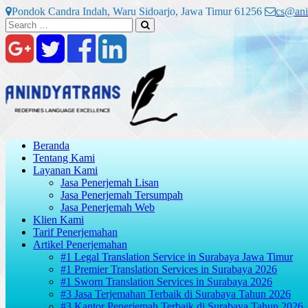
Skip
Pondok Candra Indah, Waru Sidoarjo, Jawa Timur 61256
cs@ani
to
Search
Search
content
for:
Beranda
Tentang Kami
Layanan Kami
Jasa Penerjemah Lisan
Jasa Penerjemah Tersumpah
Jasa Penerjemah Web
Klien Kami
Tarif Penerjemahan
Artikel Penerjemahan
#1 Legal Translation Service in Surabaya Jawa Timur
#1 Premier Translation Services in Surabaya 2026
#1 Sworn Translation Services in Surabaya 2026
#3 Jasa Terjemahan Terbaik di Surabaya Tahun 2026
#3 Kantor Penerjemah Terbaik di Surabaya Tahun 2026