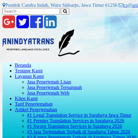
Skip
Pondok Candra Indah, Waru Sidoarjo, Jawa Timur 61256
cs@ani
to
Search
Search
content
for:
Beranda
Tentang Kami
Layanan Kami
Jasa Penerjemah Lisan
Jasa Penerjemah Tersumpah
Jasa Penerjemah Web
Klien Kami
Tarif Penerjemahan
Artikel Penerjemahan
#1 Legal Translation Service in Surabaya Jawa Timur
#1 Premier Translation Services in Surabaya 2026
#1 Sworn Translation Services in Surabaya 2026
#3 Jasa Terjemahan Terbaik di Surabaya Tahun 2026
#3 Kantor Penerjemah Terbaik di Surabaya Tahun 2026