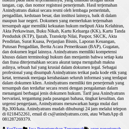
tangan
, cap, dan
nomor
registrasi
penerjemah
. Hasil
terjemahan
Anindyatrans
diakui
secara
resmi
oleh
lembaga
pemerintah
,
pengadilan
,
kedutaan
besar
, dan
institusi
lainnya
,
baik
di
dalam
maupun
luar
negeri.
Dokumen
yang
memerlukan
terjemahan
tersumpah
agar
memiliki
kekuatan
hukum
meliputi
Akta
Kelahiran
,
Akta
Perkawinan
,
Buku
Nikah,
Kartu
Keluarga
(KK),
Kartu
Tanda
Penduduk
(KTP), Ijazah,
Transkrip
Nilai,
Paspor
, SKCK,
Akta
Pendirian
, Surat Kuasa,
Perjanjian
Bisnis
,
Laporan
Keuangan
,
Putusan
Pengadilan
,
Berita
Acara
Pemeriksaan
(BAP),
Gugatan
,
dan
dokumen
legal
lainnya
.
Anindyatrans
memiliki
kompetensi
khusus
dalam
terminologi
hukum
dan
menjamin
bahwa
setiap
kata
dan
frasa
diterjemahkan
secara
akurat
tanpa
mengubah
makna
aslinya
,
sebuah
hal
yang
krusial
dalam
dokumen
legal.
Sebagai
profesional
yang
disumpah
Anindyatrans
terikat
pada
kode
etik
yang
ketat
,
termasuk
menjaga
kerahasiaan
seluruh
informasi
yang
terdapat
dalam
dokumen
klien
.
Anindyatrans
memiliki
tim
penerjemah
yang
tersumpah
dan
terdaftar
secara
resmi
dengan
pengalaman
dalam
menangani
berbagai
jenis
dokumen
hukum
. Tarif
jasa
Anindyatrans
bervariasi
,
tergantung
pada
pasangan
bahasa
,
tingkat
kesulitan
, dan
urgensi
pengerjaan
,
Anindyatrans
menawarkan
harga
mulai
dari
Rp.300/kata.
Anindyatrans
mudah
dihubungi
24 jam
melalui
telepon
di 0218452261, email di cs@anindyatrans.com,
atau
WhatsApp di
081287269379.
SurTrans
Jasa Penerjemahan Tersumpah
agen penerjemah
,