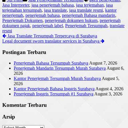
Jasa Interpreter
,
jasa penerjemah bahasa
,
jasa terjemahan
,
jasa
terjemahan tersumpah
,
jasa translate
,
jasa translate resmi
,
kantor
penerjemah
,
penerjemah bahasa
,
penerjemah Bahasa mandarin
,
Penerjemah Dokumen
,
penerjemah dokumen hukum
,
penerjemah
dokumen pajak
,
penerjemah label
,
Penerjemah Tersumpah
,
translate
resmi
Jasa Translate Tersumpah Terpercaya di Surabaya
Legal document sworn translator services in Surabaya
Postingan Terbaru
Penerjemah Bahasa Tersumpah Surabaya
August 7, 2026
Penerjemah Mandarin Tersumpah Murah Surabaya
August 6,
2026
Kantor Penerjemah Tersumpah Murah Surabaya
August 5,
2026
Kantor Penerjemah Bahasa Inggris Surabaya
August 4, 2026
Penerjemah Inggris Tersumpah #1 Surabaya
August 3, 2026
Komentar Terbaru
Arsip
Arsip