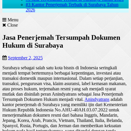
#3 Kantor Penerjemah Terbaik di Surabaya Tahun
2026
Menu
Close
Jasa Penerjemah Tersumpah Dokumen
Hukum di Surabaya
September 2, 2025
Surabaya
sebagai
salah
satu
kota
bisnis
di Indonesia
seringkali
menjadi
tempat
bertemunya
berbagai
kepentingan
,
investasi
atau
transaksi
domestik
maupun
internasional
.
Dalam
setiap
perjanjian
,
transaksi
,
pengurusan
visa,
klaim
asuransi
, label
kemasan
makanan
,
atau
proses
hukum
,
terjemahan
resmi
yang
sah
menjadi
syarat
mutlak
dan
disinilah
peran
Anindyatrans
sebagai
Jasa
Penerjemah
Tersumpah
Dokumen
Hukum
menjadi
vital.
Anindyatrans
adalah
kantor
penerjemah
di Surabaya yang
memiliki
ijin
dari
Kementerian
Hukum
Republik
Indonesia No.AHU-40AH.03.07.2022
untuk
menerjemahkan
dokumen
resmi
dari
bahasa
Inggris
, Mandarin,
Jepang
, Korea, Arab,
Prancis
, Vietnam, Thailand, Italia, Belanda,
Spanyol
,
Rusia
,
Portugis
, dan
Jerman
dan
memberikan
kekuatan
hukum
pada
hasil
terjemahannya
, yang
ditandai
dengan
tanda