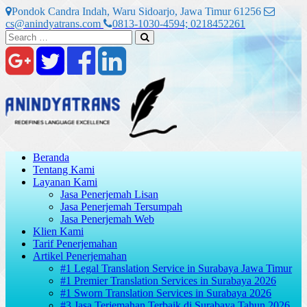
Skip
Pondok Candra Indah, Waru Sidoarjo, Jawa Timur 61256
to
cs@anindyatrans.com
0813-1030-4594; 0218452261
content
Search
Search
for:
Beranda
Tentang Kami
Layanan Kami
Jasa Penerjemah Lisan
Jasa Penerjemah Tersumpah
Jasa Penerjemah Web
Klien Kami
Tarif Penerjemahan
Artikel Penerjemahan
#1 Legal Translation Service in Surabaya Jawa Timur
#1 Premier Translation Services in Surabaya 2026
#1 Sworn Translation Services in Surabaya 2026
#3 Jasa Terjemahan Terbaik di Surabaya Tahun 2026