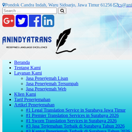
Skip
Pondok Candra Indah, Waru Sidoarjo, Jawa Timur 61256
cs@ani
to
Search
Search
content
for:
Beranda
Tentang Kami
Layanan Kami
Jasa Penerjemah Lisan
Jasa Penerjemah Tersumpah
Jasa Penerjemah Web
Klien Kami
Tarif Penerjemahan
Artikel Penerjemahan
#1 Legal Translation Service in Surabaya Jawa Timur
#1 Premier Translation Services in Surabaya 2026
#1 Sworn Translation Services in Surabaya 2026
#3 Jasa Terjemahan Terbaik di Surabaya Tahun 2026
#3 Kantor Penerjemah Terbaik di Surabaya Tahun 2026