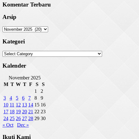
Komentar Terbaru
Arsip
Arsip
Kategori
Kategori
Kalender
November 2025
M
T
W
T
F
S
S
1
2
3
4
5
6
7
8
9
10
11
12
13
14
15
16
17
18
19
20
21
22
23
24
25
26
27
28
29
30
« Oct
Dec »
Ikuti Kami