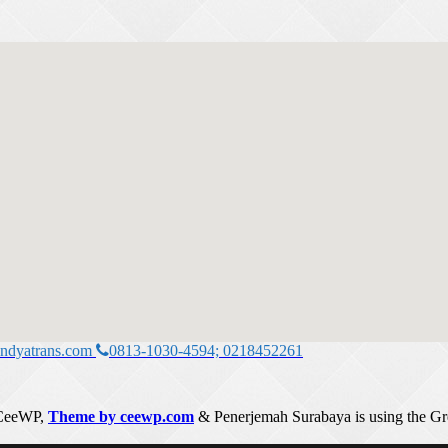
ndyatrans.com
0813-1030-4594; 0218452261
CeeWP,
Theme by ceewp.com
&
Penerjemah Surabaya is using the G