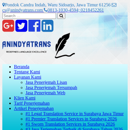
Skip
Pondok Candra Indah, Waru Sidoarjo, Jawa Timur 61256
to
cs@anindyatrans.com
0813-1030-4594; 0218452261
content
Search
Search
for:
Beranda
Tentang Kami
Layanan Kami
Jasa Penerjemah Lisan
Jasa Penerjemah Tersumpah
Jasa Penerjemah Web
Klien Kami
Tarif Penerjemahan
Artikel Penerjemahan
#1 Legal Translation Service in Surabaya Jawa Timur
#1 Premier Translation Services in Surabaya 2026
#1 Sworn Translation Services in Surabaya 2026
#3 Jasa Terjemahan Terbaik di Surabaya Tahun 2026